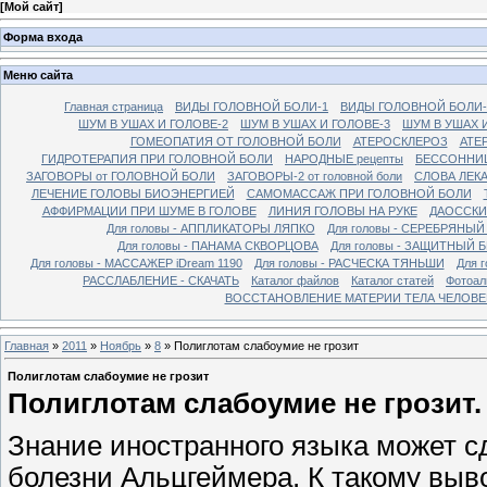
[
Мой сайт
]
Форма входа
Меню сайта
Главная страница
ВИДЫ ГОЛОВНОЙ БОЛИ-1
ВИДЫ ГОЛОВНОЙ БОЛИ-
ШУМ В УШАХ И ГОЛОВЕ-2
ШУМ В УШАХ И ГОЛОВЕ-3
ШУМ В УШАХ 
ГОМЕОПАТИЯ ОТ ГОЛОВНОЙ БОЛИ
АТЕРОСКЛЕРОЗ
АТЕ
ГИДРОТЕРАПИЯ ПРИ ГОЛОВНОЙ БОЛИ
НАРОДНЫЕ рецепты
БЕССОННИ
ЗАГОВОРЫ от ГОЛОВНОЙ БОЛИ
ЗАГОВОРЫ-2 от головной боли
СЛОВА ЛЕК
ЛЕЧЕНИЕ ГОЛОВЫ БИОЭНЕРГИЕЙ
САМОМАССАЖ ПРИ ГОЛОВНОЙ БОЛИ
АФФИРМАЦИИ ПРИ ШУМЕ В ГОЛОВЕ
ЛИНИЯ ГОЛОВЫ НА РУКЕ
ДАОССКИ
Для головы - АППЛИКАТОРЫ ЛЯПКО
Для головы - СЕРЕБРЯНЫЙ
Для головы - ПАНАМА СКВОРЦОВА
Для головы - ЗАЩИТНЫЙ 
Для головы - МАССАЖЕР iDream 1190
Для головы - РАСЧЕСКА ТЯНЬШИ
Для г
РАССЛАБЛЕНИЕ - СКАЧАТЬ
Каталог файлов
Каталог статей
Фотоа
ВОССТАНОВЛЕНИЕ МАТЕРИИ ТЕЛА ЧЕЛОВЕ
Главная
»
2011
»
Ноябрь
»
8
» Полиглотам слабоумие не грозит
Полиглотам слабоумие не грозит
Полиглотам слабоумие не грозит.
Знание иностранного языка может 
болезни Альцгеймера. К такому выв