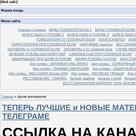
[
Мой сайт
]
Форма входа
Меню сайта
Главная страница
ВИДЫ ГОЛОВНОЙ БОЛИ-1
ВИДЫ ГОЛОВНОЙ БОЛИ-
ШУМ В УШАХ И ГОЛОВЕ-2
ШУМ В УШАХ И ГОЛОВЕ-3
ШУМ В УШАХ 
ГОМЕОПАТИЯ ОТ ГОЛОВНОЙ БОЛИ
АТЕРОСКЛЕРОЗ
АТЕ
ГИДРОТЕРАПИЯ ПРИ ГОЛОВНОЙ БОЛИ
НАРОДНЫЕ рецепты
БЕССОННИ
ЗАГОВОРЫ от ГОЛОВНОЙ БОЛИ
ЗАГОВОРЫ-2 от головной боли
СЛОВА ЛЕК
ЛЕЧЕНИЕ ГОЛОВЫ БИОЭНЕРГИЕЙ
САМОМАССАЖ ПРИ ГОЛОВНОЙ БОЛИ
АФФИРМАЦИИ ПРИ ШУМЕ В ГОЛОВЕ
ЛИНИЯ ГОЛОВЫ НА РУКЕ
ДАОССКИ
Для головы - АППЛИКАТОРЫ ЛЯПКО
Для головы - СЕРЕБРЯНЫЙ
Для головы - ПАНАМА СКВОРЦОВА
Для головы - ЗАЩИТНЫЙ 
Для головы - МАССАЖЕР iDream 1190
Для головы - РАСЧЕСКА ТЯНЬШИ
Для г
РАССЛАБЛЕНИЕ - СКАЧАТЬ
Каталог файлов
Каталог статей
Фотоа
ВОССТАНОВЛЕНИЕ МАТЕРИИ ТЕЛА ЧЕЛОВЕ
Главная
»
Архив материалов
ТЕПЕРЬ ЛУЧШИЕ и НОВЫЕ МАТЕ
ТЕЛЕГРАМЕ
ССЫЛКА НА КАНАЛ